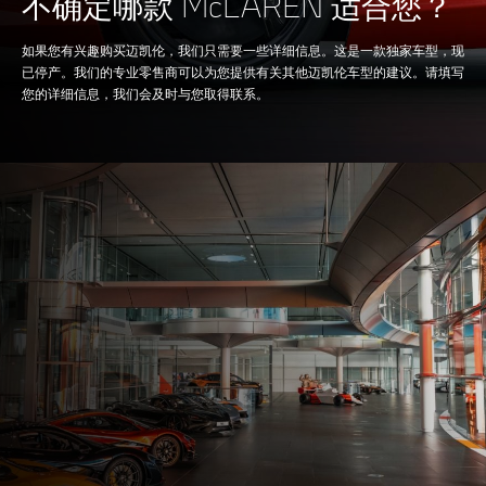
不确定哪款 McLAREN 适合您？
技术
Twin Electrically-
如果您有兴趣购买迈凯伦，我们只需要一些详细信息。这是一款独家车型，现
Actuated Twin Scroll
已停产。我们的专业零售商可以为您提供有关其他迈凯伦车型的建议。请填写
您的详细信息，我们会及时与您取得联系。
Turbochargers, Dry
Sump
制动系统
100-0kph (62-0mph)
29.5 M
200-0kph (124-0mph)
110 M