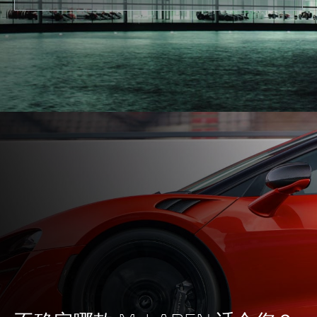
最大功率
765PS (755bhp)
峰值扭矩
800Nm (590lbft)
发动机
发动机排量
3,994cc
类型
V8, 4.0L