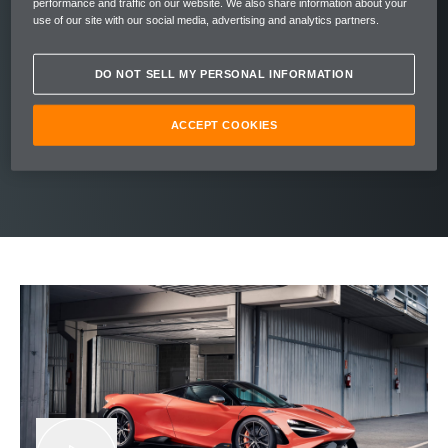
基准。搭载 4.0 升双涡轮增压 V8 发动机，输
performance and traffic on our website. We also share information about your
use of our site with our social media, advertising and analytics partners.
出 765 匹马力（755 匹英制马力）的惊人功
率，峰值扭矩高达 800 牛米（590 英尺磅），
DO NOT SELL MY PERSONAL INFORMATION
带来令人血脉偾张的驾驶体验。四出全钛合金
排气系统奏响澎湃声浪，相比传统钢制结构，
ACCEPT COOKIES
钛合金系统可减重 40%。