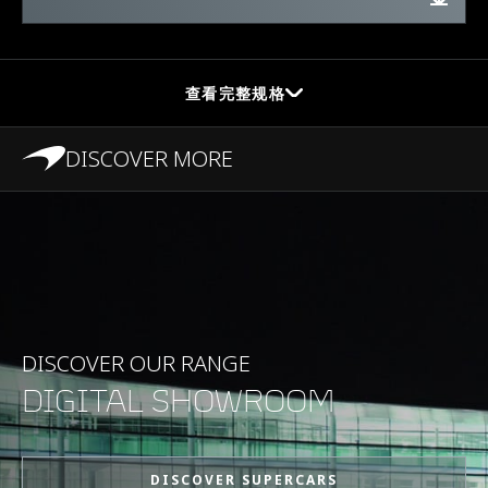
查看完整规格
DISCOVER MORE
性能
最高时速
330 km/h (205 MPH)
0-100 km/h (0-62
2.7s
DISCOVER OUR RANGE
MPH)
DIGITAL SHOWROOM
0-200 km/h (0-124
7.2s
MPH)
DISCOVER SUPERCARS