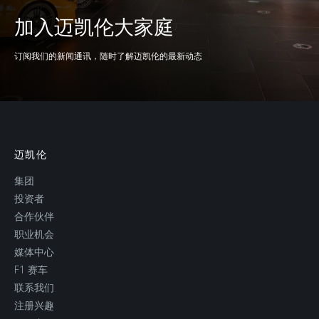
加入迈凯伦大家庭
订阅我们的新闻通讯，随时了解迈凯伦的最新动态
重量
迈凯伦
最小干重
1,229kg (2,709lbs)
集团
投资者
车身自重
1,339kg (2,952lbs)
合作伙伴
职业机会
媒体中心
F1 赛车
联系我们
注册兴趣