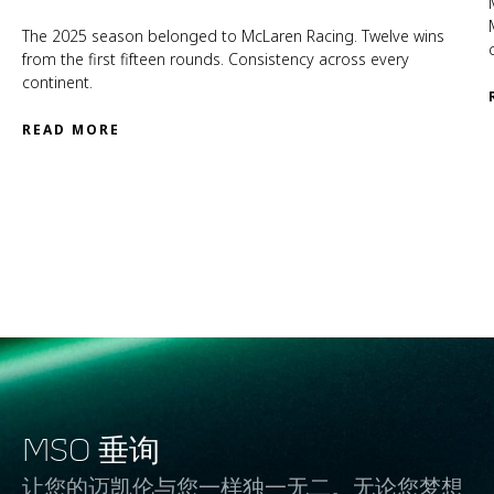
The 2025 season belonged to McLaren Racing. Twelve wins
from the first fifteen rounds. Consistency across every
continent.
READ MORE
MSO 垂询
让您的迈凯伦与您一样独一无二。无论您梦想